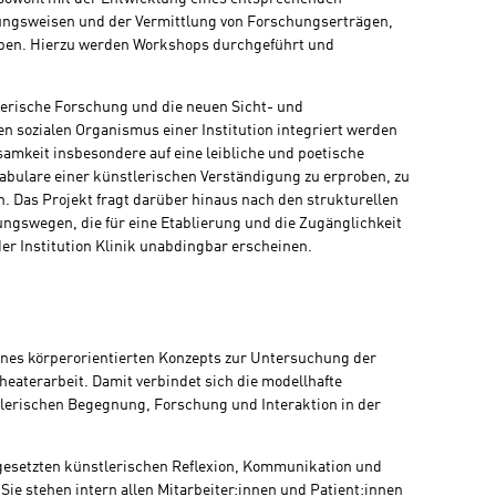
ungsweisen und der Vermittlung von Forschungserträgen,
aben. Hierzu werden Workshops durchgeführt und
lerische Forschung und die neuen Sicht- und
den sozialen Organismus einer Institution integriert werden
samkeit insbesondere auf eine leibliche und poetische
bulare einer künstlerischen Verständigung zu erproben, zu
. Das Projekt fragt darüber hinaus nach den strukturellen
ngswegen, die für eine Etablierung und die Zugänglichkeit
der Institution Klinik unabdingbar erscheinen.
 eines körperorientierten Konzepts zur Untersuchung der
eaterarbeit. Damit verbindet sich die modellhafte
lerischen Begegnung, Forschung und Interaktion in der
tgesetzten künstlerischen Reflexion, Kommunikation und
ie stehen intern allen Mitarbeiter:innen und Patient:innen