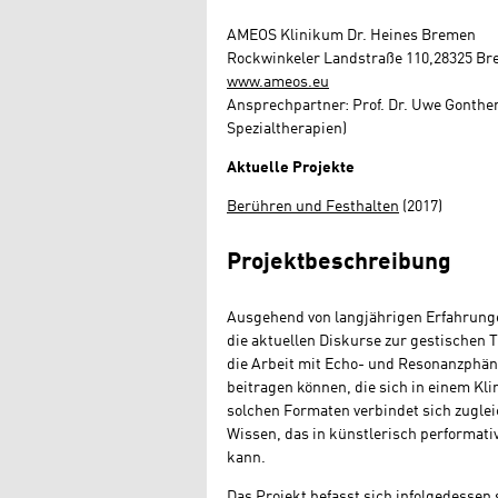
AMEOS Klinikum Dr. Heines Bremen
Rockwinkeler Landstraße 110,
28325 Br
www.ameos.eu
Ansprechpartner: Prof. Dr. Uwe Gonthe
Spezialtherapien)
Aktuelle Projekte
Berühren und Festhalten
(2017)
Projektbeschreibung
Ausgehend von langjährigen Erfahrunge
die aktuellen Diskurse zur gestischen 
die Arbeit mit Echo- und Resonanzphä
beitragen können, die sich in einem Kli
solchen Formaten verbindet sich zugle
Wissen, das in künstlerisch performati
kann.
Das Projekt befasst sich infolgedesse