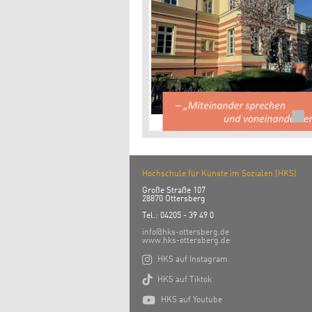
Hochschule für Künste im Sozialen (HKS)
Große Straße 107
28870 Ottersberg
Tel.: 04205 - 39 49 0
info@hks-ottersberg.de
www.hks-ottersberg.de

HKS auf Instagram

HKS auf Tiktok

HKS auf Youtube