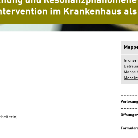
schung und Resonanzphänomene 
ntervention im Krankenhaus als 
Mappe
In unse
Betreuu
Mappe h
Mehr In
Vorlesung
Öffnungsz
rbeiterin)
Formulare