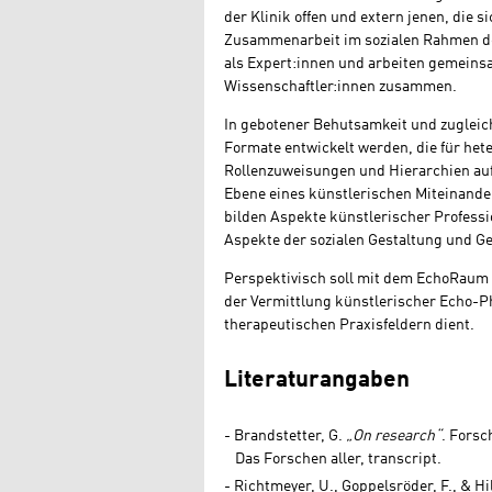
der Klinik offen und extern jenen, die
Zusammenarbeit im sozialen Rahmen der
als Expert:innen und arbeiten gemeins
Wissenschaftler:innen zusammen.
In gebotener Behutsamkeit und zugleich 
Formate entwickelt werden, die für het
Rollenzuweisungen und Hierarchien auf
Ebene eines künstlerischen Miteinande
bilden Aspekte künstlerischer Professi
Aspekte der sozialen Gestaltung und G
Perspektivisch soll mit dem EchoRaum 
der Vermittlung künstlerischer Echo-P
therapeutischen Praxisfeldern dient.
Literaturangaben
Brandstetter, G.
„On research“
. Forsc
Das Forschen aller, transcript.
Richtmeyer, U., Goppelsröder, F., & Hil