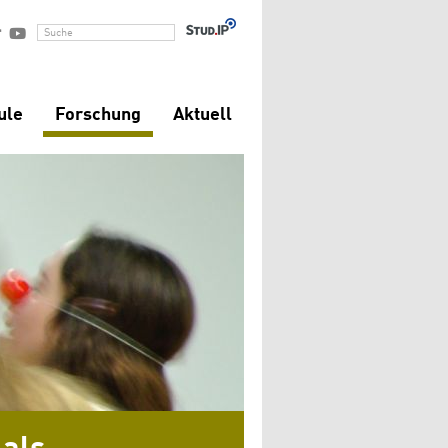


Suche
ule
Forschung
Aktuell