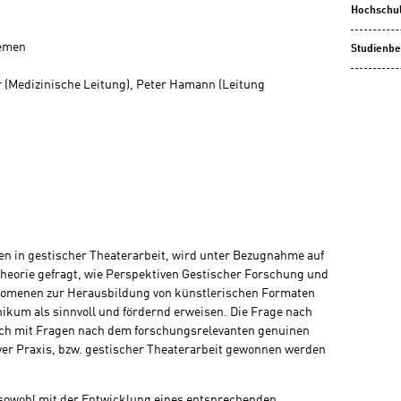
Hochschu
emen
Studienbe
r (Medizinische Leitung), Peter Hamann (Leitung
n in gestischer Theaterarbeit, wird unter Bezugnahme auf
Theorie gefragt, wie Perspektiven Gestischer Forschung und
nomenen zur Herausbildung von künstlerischen Formaten
nikum als sinnvoll und fördernd erweisen. Die Frage nach
ich mit Fragen nach dem forschungsrelevanten genuinen
ver Praxis, bzw. gestischer Theaterarbeit gewonnen werden
n sowohl mit der Entwicklung eines entsprechenden