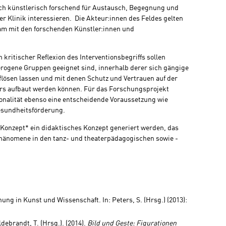
 sich künstlerisch forschend für Austausch, Begegnung und
 Klinik interessieren. Die Akteur:innen des Feldes gelten
am mit den forschenden Künstler:innen und
kritischer Reflexion des Interventionsbegriffs sollen
erogene Gruppen geeignet sind, innerhalb derer sich gängige
lösen lassen und mit denen Schutz und Vertrauen auf der
rs aufbaut werden können. Für das Forschungsprojekt
onalität ebenso eine entscheidende Voraussetzung wie
esundheitsförderung.
Konzept* ein didaktisches Konzept generiert werden, das
hänomene in den tanz- und theaterpädagogischen sowie -
hung in Kunst und Wissenschaft. In: Peters, S. (Hrsg.) (2013):
debrandt, T. (Hrsg.). (2014).
Bild und Geste: Figurationen