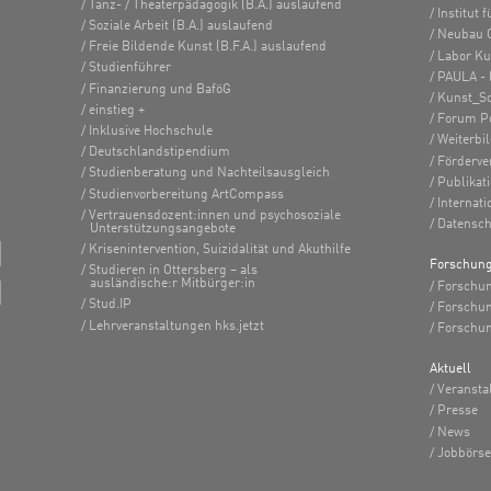
Tanz- / Theaterpädagogik (B.A.) auslaufend
Institut
Soziale Arbeit (B.A.) auslaufend
Neubau 
Freie Bildende Kunst (B.F.A.) auslaufend
Labor K
Studienführer
PAULA - 
Finanzierung und BaföG
Kunst_S
einstieg +
Forum Po
Inklusive Hochschule
Weiterbi
Deutschlandstipendium
Förderve
Studienberatung und Nachteilsausgleich
Publikat
Studienvorbereitung ArtCompass
Internati
Vertrauensdozent:innen und psychosoziale
Datensch
Unterstützungsangebote
Krisenintervention, Suizidalität und Akuthilfe
Forschun
Studieren in Ottersberg – als
ausländische:r Mitbürger:in
Forschun
Stud.IP
Forschu
Lehrveranstaltungen hks.jetzt
Forschun
Aktuell
Veransta
Presse
News
Jobbörse