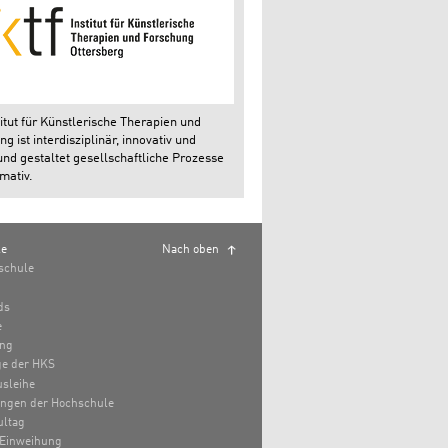
itut für Künstlerische Therapien und
g ist interdisziplinär, innovativ und
und gestaltet gesellschaftliche Prozesse
mativ.
le
Nach oben
schule
ds
e
ung
e der HKS
sleihe
ungen der Hochschule
ultag
Einweihung