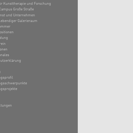
 für Kunsttherapie und Forschung
Campus Große Straße
unst und Unternehmen
lebendiger Galerieraum
ommer
sitionen
ldung
rein
ionen
onales
utzerklärung
g
gsprofil
ngsschwerpunkte
gsprojekte
ltungen