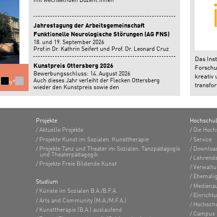
mit wechselnden Dozent:innen
Jahrestagung der Arbeitsgemeinschaft
Funktionelle Neurologische Störungen (AG FNS)
18. und 19. September 2026
Prof.in Dr. Kathrin Seifert und Prof. Dr. Leonard Cruz
geben einen Workshop auf der Jahrestagung der
Das Inst
Arbeitsgemeinschaft Funktionelle Neurologische
Kunstpreis Ottersberg 2026
Forschun
Störungen in Bonn.
Bewerbungsschluss: 14. August 2026
kreativ 
Auch dieses Jahr verleiht der Flecken Ottersberg
transfor
wieder den Kunstpreis sowie den
Nachwuchsförderpreis.
Projekte
Hochschu
Aktuelle Projekte
Die Hoch
Projekte Kunst im Sozialen. Kunsttherapie
Service
Projekte Tanz und Theater im Sozialen. Tanzpädagogik
Downloa
und Theaterpädagogik
Lehrend
Projekte Freie Bildende Kunst
Verwalt
Ehemalig
Studium
Medienau
Künste im Sozialen B.A./B.F.A.
Einricht
Arts and Community (M.A./M.F.A.)
Hochsch
Kunsttherapie (B.A.) auslaufend
Campus 