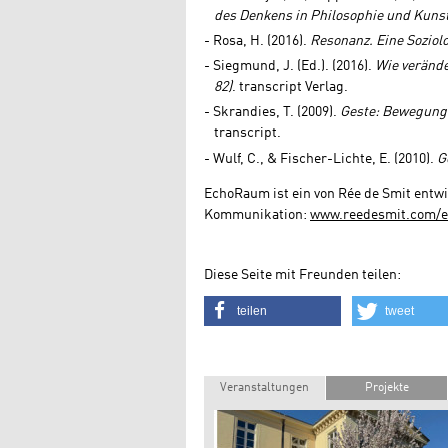
des Denkens in Philosophie und Kunst 
Rosa, H. (2016).
Resonanz. Eine Soziol
Siegmund, J. (Ed.). (2016).
Wie verände
82)
. transcript Verlag.
Skrandies, T. (2009).
Geste: Bewegung
transcript.
Wulf, C., & Fischer-Lichte, E. (2010).
G
EchoRaum ist ein von Rée de Smit entw
Kommunikation:
www.reedesmit.com/
Diese Seite mit Freunden teilen:
teilen
tweet
Veranstaltungen
Projekte