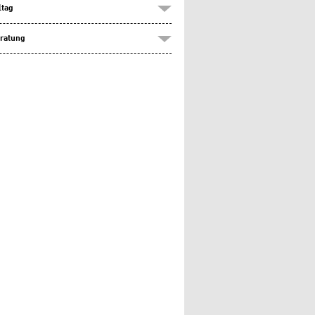
ltag
ratung