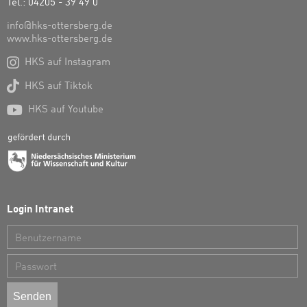
Tel.: 04205 - 39 49 0
info@hks-ottersberg.de
www.hks-ottersberg.de

HKS auf Instagram

HKS auf Tiktok

HKS auf Youtube
Login Intranet
Benutzername
Passwort