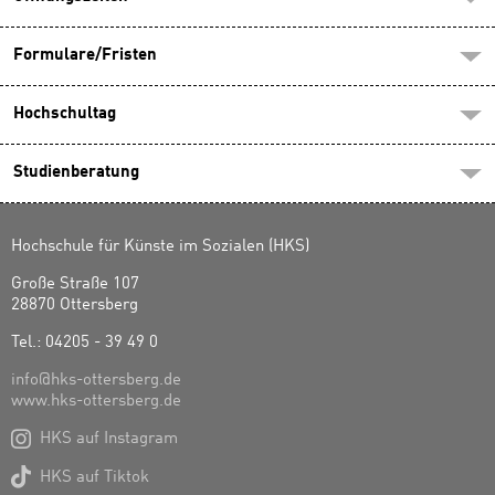
Formulare/Fristen
Hochschultag
Studienberatung
Hochschule für Künste im Sozialen (HKS)
Große Straße 107
28870 Ottersberg
Tel.: 04205 - 39 49 0
info@hks-ottersberg.de
www.hks-ottersberg.de

HKS auf Instagram

HKS auf Tiktok