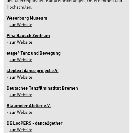
und überregionalen Kultureinrichtungen, Unternehmen und
Hochschulen.
Weserburg Museum
-
zur Website
Pina Bausch Zentrum
-
zur Website
etage° Tanz und Bewegung
-
zur Website
steptext dance project e.V.
-
zur Website
Deutsches Tanzfilminstitut Bremen
-
zur Website
Blaumeier Atelie
r
e.V.
-
zur Website
DE LooPERS - dance2gether
-
zur Website