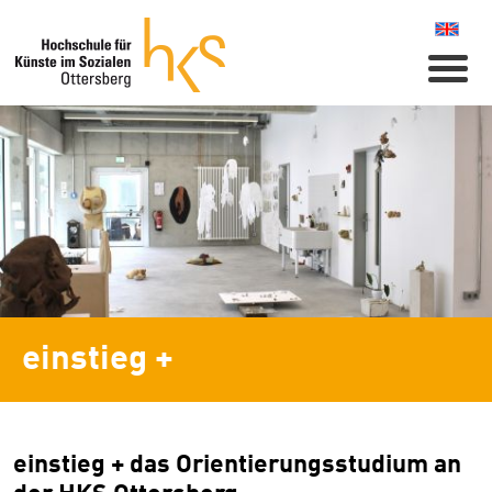
Naviga
einstieg +
einstieg + das Orientierungsstudium an