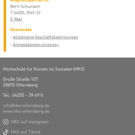
Ansprechpartner/in
Berit Schumann
T 04205-3949-33
E-Mail
Downloads
Allgemeine Geschäftsbedingungen
Anmeldebogen einstieg+
Hochschule für Künste im Sozialen (HKS)
Große Straße 107
28870 Ottersberg
Tel.: 04205 - 39 49 0
info@hks-ottersberg.de
www.hks-ottersberg.de

HKS auf Instagram

HKS auf Tiktok